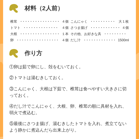
材料（2人前）
椎茸
４個
こんにゃく
大１枚
トマト
４個
さつま揚げ
４個
大根
１本
その他、お好きな具
卵
４個
だし汁
1500ml
作り方
①卵は茹で卵にし、殻をむいておく。
②トマトは湯むきしておく。
③こんにゃく、大根は下茹で、椎茸は食べやすい大きさに切
っておく。
④だし汁でこんにゃく、大根、卵、椎茸の順に具材を入れ、
弱火で煮込む。
⑤最後にさつま揚げ、湯むきしたトマトを入れ、煮立てない
よう静かに煮込んだら出来上がり。