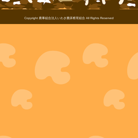
Copyright 農事組合法人いわき菌床椎茸組合 All Rights Reserved